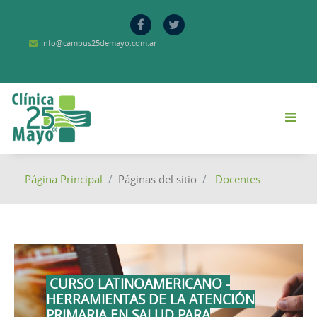
Salta al contenido principal
info@campus25demayo.com.ar
Página Principal
Páginas del sitio
Docentes
CURSO LATINOAMERICANO -
HERRAMIENTAS DE LA ATENCIÓN
PRIMARIA EN SALUD PARA